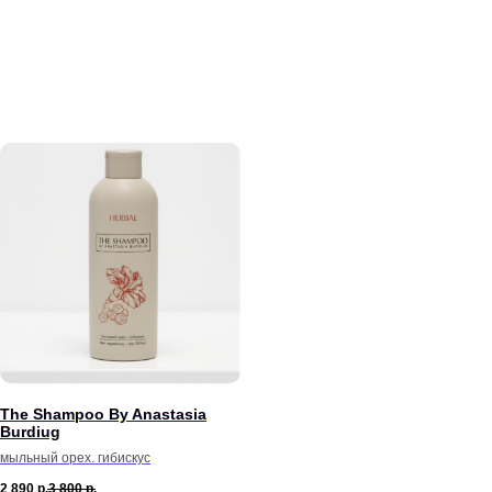
The Shampoo By Anastasia
Burdiug
мыльный орех. гибискус
2 890
р.
3 800
р.